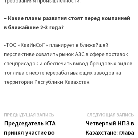
требованиям промышленности.
–
Какие планы развития стоят перед компанией
в ближайшие 2-3 года?
-ТОО «КазИнСоП» планирует в ближайшей
перспективе охватить рынок АЗС в сфере поставок
спецприсадок и обеспечить вывод брендовых видов
топлива с нефтеперерабатывающих заводов на
территории Республики Казахстан.
Навигация
Предыдущая
С
ПРЕДЫДУЩАЯ ЗАПИСЬ
СЛЕДУЮЩАЯ ЗАПИСЬ
запись:
з
Председатель КТА
Четвертый НПЗ в
по
принял участие во
Казахстане: глава