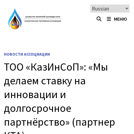
Перейти
к
МЕНЮ
содержимому
НОВОСТИ АССОЦИАЦИИ
ТОО «КазИнСоП»: «Мы
делаем ставку на
инновации и
долгосрочное
партнёрство» (партнер