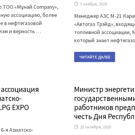
5 ноября, 2025
р ТОО «Мұнай Company»,
вную ассоциацию, более
Менеджер АЗС М-21 Кара
е в нефтегазовой
«Автогаз Трэйд», входящ
изм и верность …
топливной ассоциации, 
который знает нефтегазо
«КОГДА
ЧИТАЙТЕ ДАЛЕЕ
ВИДИШЬ,
ЧТО
КОМПАНИЯ
РАСТЕТ
НА
ТВОИХ
ГЛАЗАХ
 ассоциация
Министр энергети
—
ЭТО
иатско-
государственными
И
ЕСТЬ
ПОВОД
LPG EXPO
работников предп
ДЛЯ
ГОРДОСТИ»
честь Дня Респуб
25 октября, 2025
 6-я Азиатско-