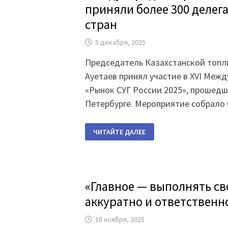
В
приняли более 300 делег
АЛМАТЫ
стран
5 декабря, 2025
Председатель Казахстанской топл
Ауетаев принял участие в XVI Ме
«Рынок СУГ России 2025», прошедше
Петербурге. Мероприятие собрало
В
ЧИТАЙТЕ ДАЛЕЕ
САНКТ-
ПЕТЕРБУРГЕ
ОБСУДИЛИ
ПЕРСПЕКТИВЫ
МЕЖДУНАРОДНОГО
РЫНКА
СУГ:
«Главное — выполнять св
УЧАСТИЕ
ПРИНЯЛИ
аккуратно и ответственн
БОЛЕЕ
300
ДЕЛЕГАТОВ
18 ноября, 2025
ИЗ
РАЗНЫХ