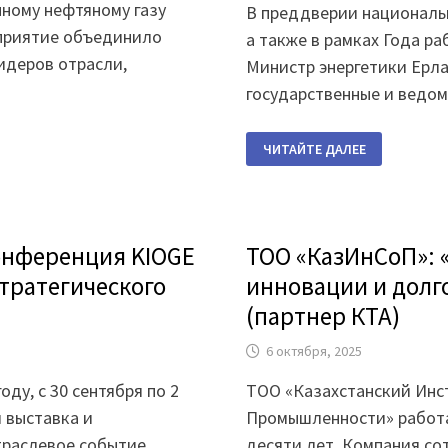
ному нефтяному газу
В преддверии национальн
оприятие объединило
а также в рамках Года ра
идеров отрасли,
Министр энергетики Ерл
государственные и ведо
МИНИСТР
ЧИТАЙТЕ ДАЛЕЕ
ЭНЕРГЕТИКИ
ОТМЕТИЛ
ГОСУДАРСТВЕННЫМИ
НАГРАДАМИ
ЛУЧШИХ
РАБОТНИКОВ
ПРЕДПРИЯТИЙ-
онференция KIOGE
ТОО «КазИнСоП»: 
ЧЛЕНОВ
КТА
стратегического
инновации и долг
В
ЧЕСТЬ
ДНЯ
(партнер КТА)
РЕСПУБЛИКИ
6 октября, 2025
оду, с 30 сентября по 2
ТОО «Казахстанский Инс
 выставка и
Промышленности» работа
траслевое событие
десяти лет. Компания с