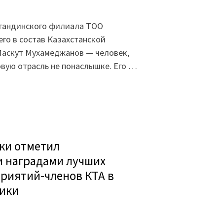
гандинского филиала ТОО
его в состав Казахстанской
Маскут Мухамеджанов — человек,
вую отрасль не понаслышке. Его …
ки отметил
 наградами лучших
риятий-членов КТА в
лики