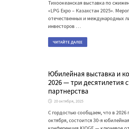
Тихоокеанская выставка по сжижен
«LPG Expo – Казахстан 2025». Мер
отечественных и международных л
инвесторов …
КАЗАХСТАНСКАЯ
ЧИТАЙТЕ ДАЛЕЕ
ТОПЛИВНАЯ
АССОЦИАЦИЯ
ПРИНЯЛА
УЧАСТИЕ
В
6-
Й
Юбилейная выставка и к
АЗИАТСКО-
ТИХООКЕАНСКОЙ
ВЫСТАВКЕ
2026 — три десятилетия 
LPG
EXPO
партнерства
20 октября, 2025
С гордостью сообщаем, что в 2026 г
октября, состоится 30-я юбилейная
конференция KIOGE — ключевое о