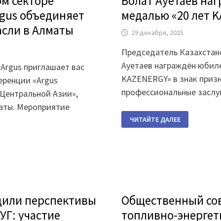
м секторе
Болат Ауетаев на
gus объединяет
медалью «20 лет 
асли в Алматы
29 декабря, 2025
Председатель Казахстан
Ауетаев награждён юбил
Argus приглашает вас
KAZENERGY» в знак призн
еренции «Argus
профессиональные заслу
Центральной Азии»,
аты. Мероприятие
БОЛАТ
ЧИТАЙТЕ ДАЛЕЕ
АУЕТАЕВ
НАГРАЖДЁН
ЮБИЛЕЙНОЙ
МЕДАЛЬЮ
«20
ЛЕТ
KAZENERGY»
дили перспективы
Общественный сов
Г: участие
топливно-энергет