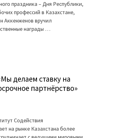
ого праздника – Дня Республики,
бочих профессий в Казахстане,
ан Аккенженов вручил
мственные награды …
«Мы делаем ставку на
осрочное партнёрство»
титут Содействия
ет на рынке Казахстана более
отрудничает с ведущими мировыми