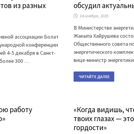
атов из разных
обсудил актуальн
24 ноября, 2025
В Министерстве энергет
Жакыпа Хайрушева состо
ивной ассоциации Болат
Общественного совета п
ждународной конференции
энергетического комплек
й 4-5 декабря в Санкт-
вице-министр энергетик
 более 300 …
ОБЩЕСТВЕННЫЙ
ЧИТАЙТЕ ДАЛЕЕ
СОВЕТ
ПО
ВОПРОСАМ
ТОПЛИВНО-
ЭНЕРГЕТИЧЕСКОГО
КОМПЛЕКСА
ОБСУДИЛ
ою работу
«Когда видишь, чт
АКТУАЛЬНЫЕ
ВОПРОСЫ
ОТРАСЛИ
о»
твоих глазах — это
гордости»