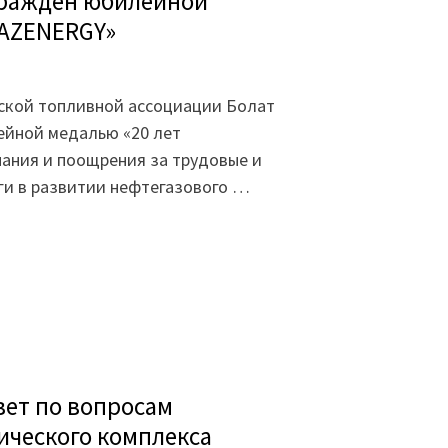
граждён юбилейной
KAZENERGY»
ской топливной ассоциации Болат
ейной медалью «20 лет
ания и поощрения за трудовые и
ги в развитии нефтегазового …
ет по вопросам
ического комплекса