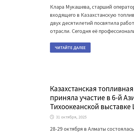
СТРАН
Клара Мукашева, старший операто
входящего в Казахстанскую топли
двух десятилетий посвятила работ
отрасли. Сегодня её профессионал
«ГЛАВНОЕ
ЧИТАЙТЕ ДАЛЕЕ
—
ВЫПОЛНЯТЬ
СВОЮ
РАБОТУ
АККУРАТНО
И
ОТВЕТСТВЕННО»
Казахстанская топливная
приняла участие в 6-й Аз
Тихоокеанской выставке 
31 октября, 2025
28-29 октября в Алматы состоялась