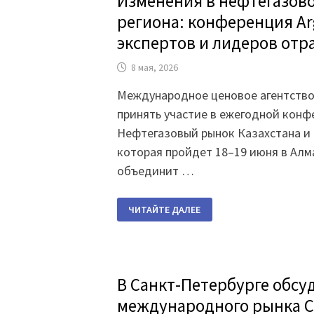
Изменения в нефтегазово
региона: конференция Ar
экспертов и лидеров отр
8 мая, 2026
Международное ценовое агентство
принять участие в ежегодной конф
Нефтегазовый рынок Казахстана и 
которая пройдет 18–19 июня в Алм
объединит …
ИЗМЕНЕНИЯ
ЧИТАЙТЕ ДАЛЕЕ
В
НЕФТЕГАЗОВОМ
СЕКТОРЕ
РЕГИОНА:
КОНФЕРЕНЦИЯ
ARGUS
ОБЪЕДИНЯЕТ
В Санкт-Петербурге обсу
ЭКСПЕРТОВ
И
международного рынка СУ
ЛИДЕРОВ
ОТРАСЛИ