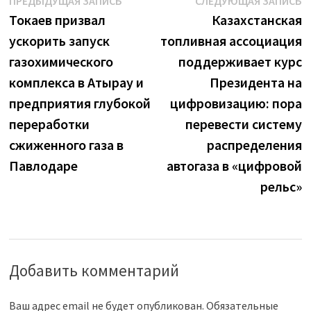
Навигация
ПРЕДЫДУЩАЯ ЗАПИСЬ
СЛЕДУЮЩАЯ ЗАПИСЬ
запись:
з
Токаев призвал
Казахстанская
по
ускорить запуск
топливная ассоциация
записям
газохимического
поддерживает курс
комплекса в Атырау и
Президента на
предприятия глубокой
цифровизацию: пора
переработки
перевести систему
сжиженного газа в
распределения
Павлодаре
автогаза в «цифровой
рельс»
Добавить комментарий
Ваш адрес email не будет опубликован.
Обязательные